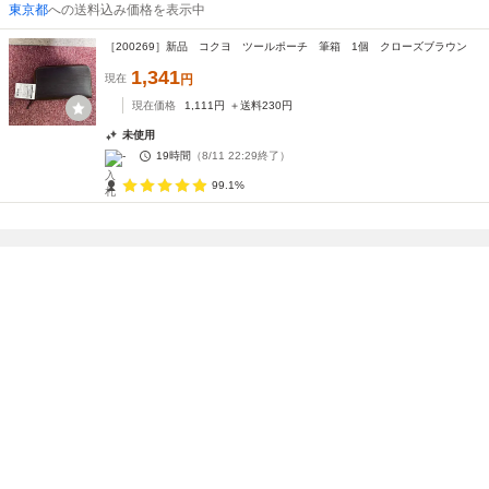
東京都
への送料込み価格を表示中
［200269］新品 コクヨ ツールポーチ 筆箱 1個 クローズブラウン
1,341
現在
円
現在価格
1,111
円
＋送料
230
円
未使用
-
19時間
（
8/11 22:29
終了）
99.1%