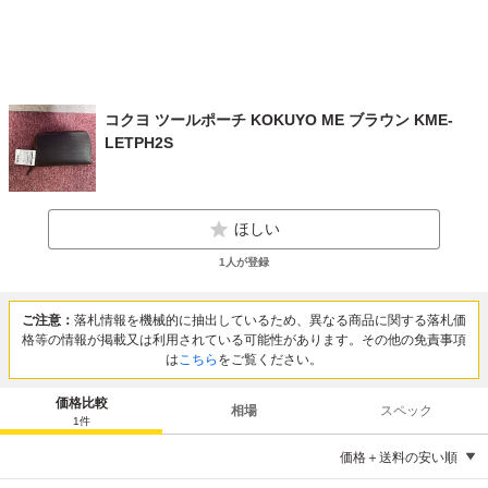
コクヨ ツールポーチ KOKUYO ME ブラウン KME-
LETPH2S
ほしい
1
人が登録
ご注意：
落札情報を機械的に抽出しているため、異なる商品に関する落札価
格等の情報が掲載又は利用されている可能性があります。その他の免責事項
は
こちら
をご覧ください。
価格比較
相場
スペック
1
件
価格＋送料の安い順