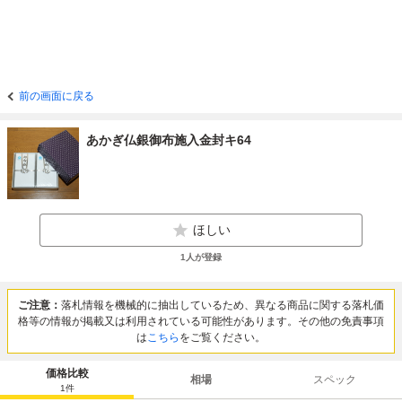
前の画面に戻る
あかぎ仏銀御布施入金封キ64
ほしい
1
人が登録
ご注意：
落札情報を機械的に抽出しているため、異なる商品に関する落札価
格等の情報が掲載又は利用されている可能性があります。その他の免責事項
は
こちら
をご覧ください。
価格比較
相場
スペック
1
件