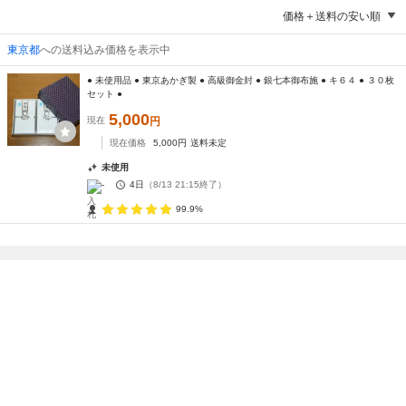
価格＋送料の安い順
東京都
への送料込み価格を表示中
● 未使用品 ● 東京あかぎ製 ● 高級御金封 ● 銀七本御布施 ● キ６４ ● ３０枚
セット ●
5,000
現在
円
現在価格
5,000
円
送料未定
未使用
-
4日
（
8/13 21:15
終了）
99.9%