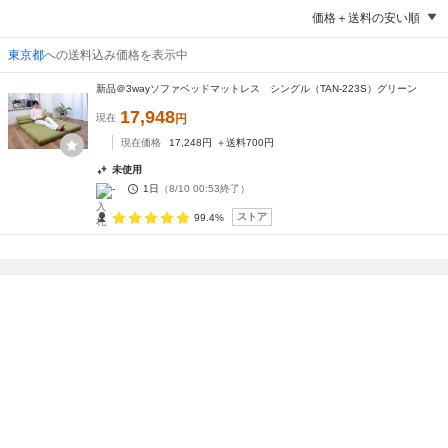
価格＋送料の安い順
東京都
への送料込み価格を表示中
新品＠3wayソファベッドマットレス シングル（TAN-223S）グリーン
17,948
現在
円
現在価格
17,248
円
＋送料
700
円
未使用
-
1日
（
8/10 00:53
終了）
ストア
99.4%