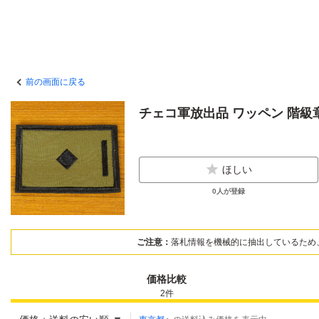
前の画面に戻る
チェコ軍放出品 ワッペン 階級章
ほしい
0
人が登録
ご注意：
落札情報を機械的に抽出しているため
価格比較
2
件