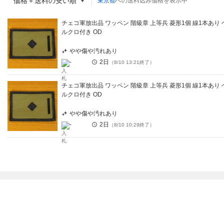
価格＋送料の安い順
東京都
への送料込み価格を表示中
チェコ軍放出品 ワッペン 階級章 上等兵 菱形1個 線1本あり 
ルクロ付き OD
やや傷や汚れあり
-
2日
（
8/10 13:21
終了）
チェコ軍放出品 ワッペン 階級章 上等兵 菱形1個 線1本あり 
ルクロ付き OD
やや傷や汚れあり
-
2日
（
8/10 10:29
終了）