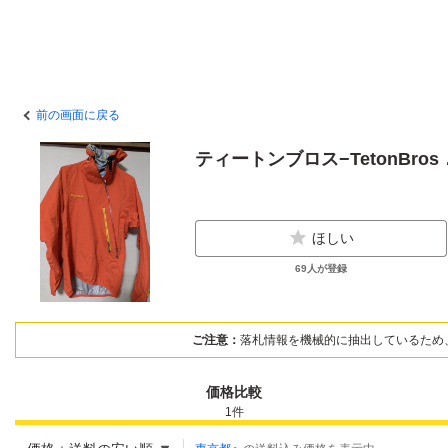
前の画面に戻る
ティートンブロス−TetonBr
ほしい
69
人が登録
ご注意：
落札情報を機械的に抽出しているため
価格比較
1
件