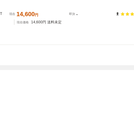
14,600
T
-
現在
即決
円
14,600
円
送料未定
現在価格