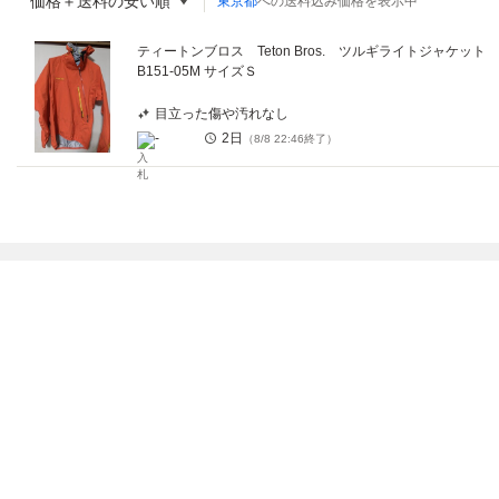
価格＋送料の安い順
東京都
への送料込み価格を表示中
ティートンブロス Teton Bros. ツルギライトジャケット 
B151-05M サイズＳ
目立った傷や汚れなし
-
2日
（
8/8 22:46
終了）