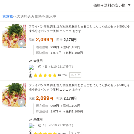
価格＋送料の安い順
東京都
への送料込み価格を表示中
フライパン簡単調理 塩だれ国産豚肉とまるごとにんにく炒めセット500g冷
凍小分けパックで便利 ニンニク おかず
2,099
2,178
円
現在
円
即決
現在価格
999
円
＋送料
1,100
円
即決価格
1,078
円
＋送料
1,100
円
未使用
-
4日
（
8/10 22:17
終了）
ストア
99.5%
フライパン簡単調理 塩だれ国産豚肉とまるごとにんにく炒めセット500g冷
凍小分けパックで便利 ニンニク おかず
2,099
2,178
円
現在
円
即決
現在価格
999
円
＋送料
1,100
円
即決価格
1,078
円
＋送料
1,100
円
未使用
-
4日
（
8/10 22:32
終了）
ストア
99.5%