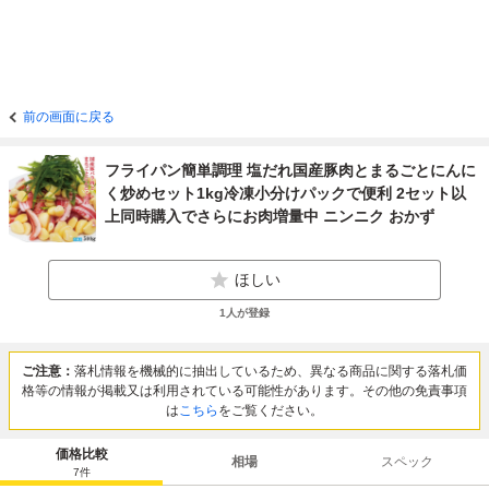
前の画面に戻る
フライパン簡単調理 塩だれ国産豚肉とまるごとにんに
く炒めセット1kg冷凍小分けパックで便利 2セット以
上同時購入でさらにお肉増量中 ニンニク おかず
ほしい
1
人が登録
ご注意：
落札情報を機械的に抽出しているため、異なる商品に関する落札価
格等の情報が掲載又は利用されている可能性があります。その他の免責事項
は
こちら
をご覧ください。
価格比較
相場
スペック
7
件