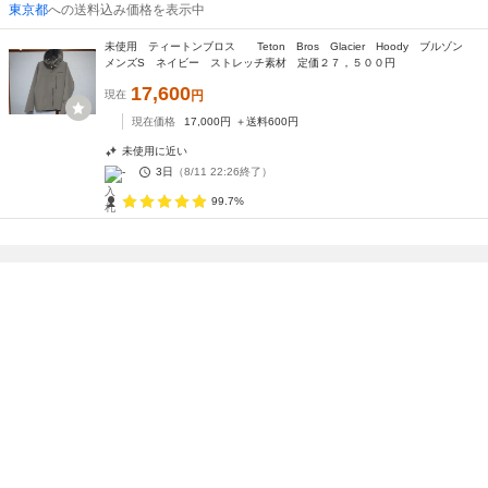
東京都
への送料込み価格を表示中
未使用 ティートンブロス Teton Bros Glacier Hoody ブルゾン
メンズS ネイビー ストレッチ素材 定価２７，５００円
17,600
現在
円
現在価格
17,000
円
＋送料
600
円
未使用に近い
-
3日
（
8/11 22:26
終了）
99.7%