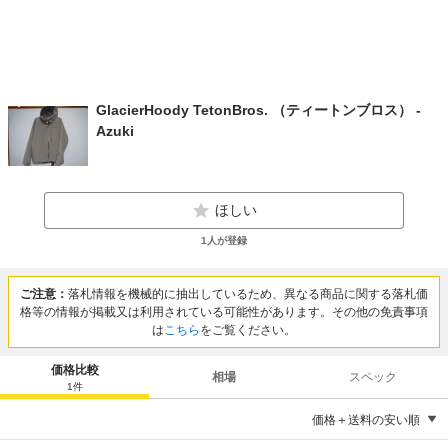
GlacierHoody TetonBros. （ティートンブロス） -
Azuki
ほしい
1
人が登録
ご注意：
落札情報を機械的に抽出しているため、異なる商品に関する落札価
格等の情報が掲載又は利用されている可能性があります。その他の免責事項
は
こちら
をご覧ください。
価格比較
相場
スペック
1
件
価格＋送料の安い順