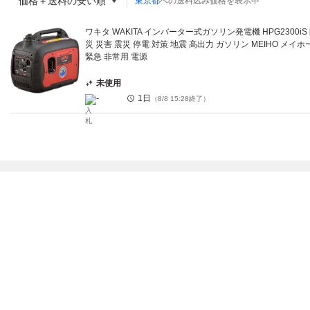
価格＋送料の安い順
東京都
への送料込み価格を表示中
ワキタ WAKITA インバーター式ガソリン発電機 HPG2300iS
災 災害 震災 停電 対策 地震 高出力 ガソリン MEIHO メイホ
緊急 非常用 電源
未使用
-
1日
（
8/8 15:28
終了）