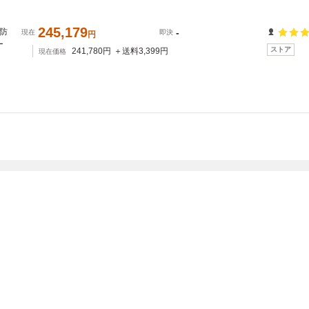
245,179
 防
-
現在
即決
円
ー
ストア
241,780
円
＋送料
3,399
円
現在価格