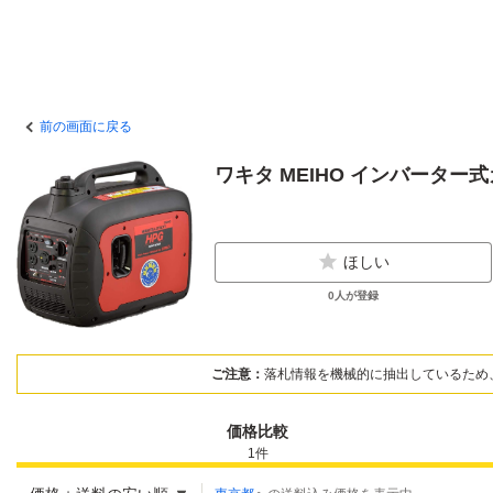
前の画面に戻る
ワキタ MEIHO インバーター式ガソ
ほしい
0
人が登録
ご注意：
落札情報を機械的に抽出しているため
価格比較
1
件