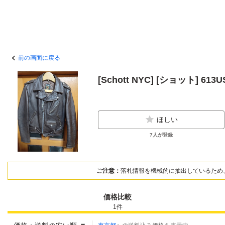
前の画面に戻る
[Schott NYC] [ショット] 6
ほしい
7
人が登録
ご注意：
落札情報を機械的に抽出しているため
価格比較
1
件