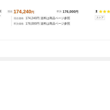
174,240
DE
176,000
現在
即決
円
円
ッ
ストア
174,240
円
送料は商品ページ参照
現在価格
176,000
円
送料は商品ページ参照
即決価格