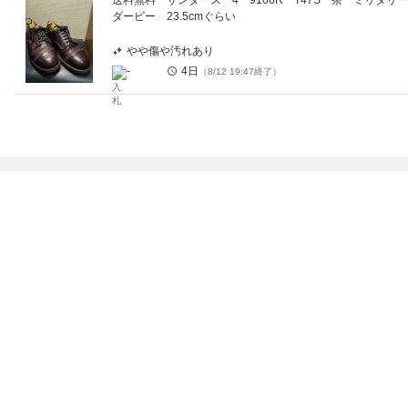
送料無料 サンダース 4 9106R T47S 茶 ミリタリー
ダービー 23.5cmぐらい
やや傷や汚れあり
-
4日
（
8/12 19:47
終了）