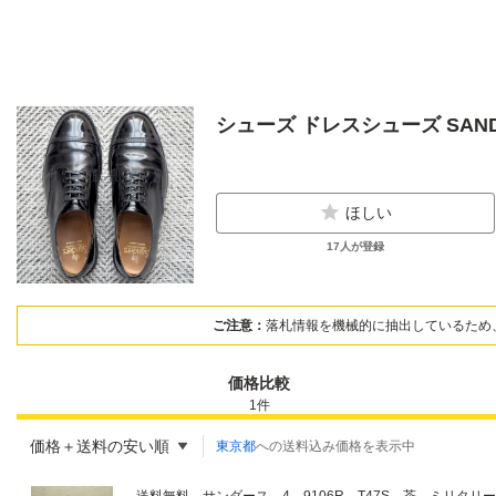
シューズ ドレスシューズ SANDER
ほしい
17
人が登録
ご注意：
落札情報を機械的に抽出しているため
価格比較
1
件
価格＋送料の安い順
東京都
への送料込み価格を表示中