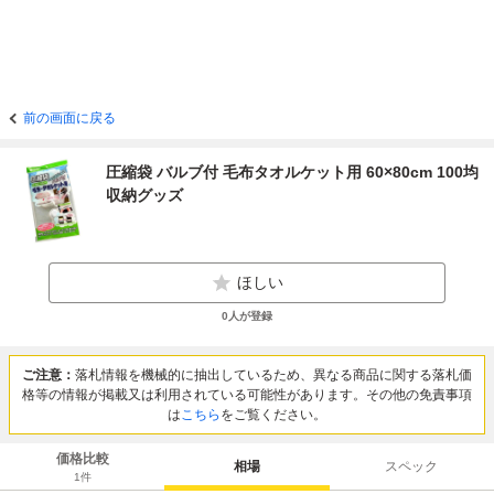
前の画面に戻る
圧縮袋 バルブ付 毛布タオルケット用 60×80cm 100均
収納グッズ
ほしい
0
人が登録
ご注意：
落札情報を機械的に抽出しているため、異なる商品に関する落札価
格等の情報が掲載又は利用されている可能性があります。その他の免責事項
は
こちら
をご覧ください。
価格比較
相場
スペック
1
件