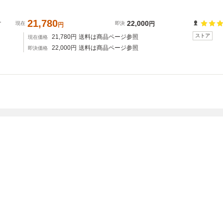
21,780
ケ
22,000
現在
即決
円
円
ストア
21,780
円
送料は商品ページ参照
現在価格
22,000
円
送料は商品ページ参照
即決価格