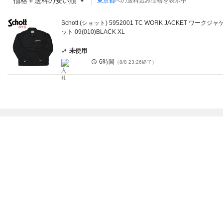
価格＋送料の安い順
東京都
への送料込み価格を表示中
Schott (ショット) 5952001 TC WORK JACKET ワークジャ
ット 09(010)BLACK XL
未使用
-
6時間
（
8/8 23:26
終了）