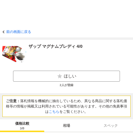
前の画面に戻る
ザップ マグナムブレディ 4/0
ほしい
2
人が登録
ご注意：
落札情報を機械的に抽出しているため、異なる商品に関する落札価
格等の情報が掲載又は利用されている可能性があります。その他の免責事項
は
こちら
をご覧ください。
価格比較
相場
スペック
3
件