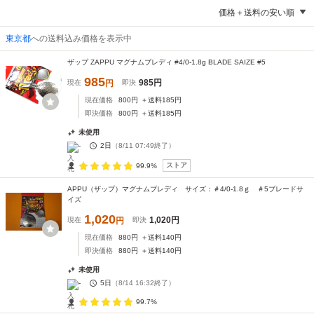
価格＋送料の安い順
東京都
への送料込み価格を表示中
ザップ ZAPPU マグナムブレディ #4/0-1.8g BLADE SAIZE #5
985
985
円
現在
円
即決
現在価格
800
円
＋送料
185
円
即決価格
800
円
＋送料
185
円
未使用
-
2日
（
8/11 07:49
終了）
ストア
99.9%
APPU（ザップ）マグナムブレディ サイズ：＃4/0-1.8ｇ ＃5ブレードサ
イズ
1,020
1,020
円
現在
円
即決
現在価格
880
円
＋送料
140
円
即決価格
880
円
＋送料
140
円
未使用
-
5日
（
8/14 16:32
終了）
99.7%