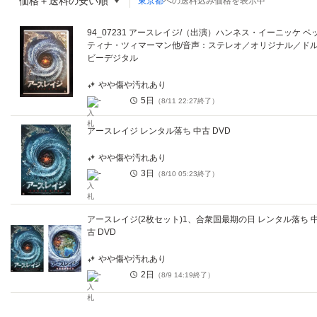
価格＋送料の安い順
東京都
への送料込み価格を表示中
94_07231 アースレイジ/（出演）ハンネス・イーニッケ ベ
ティナ・ツィマーマン他/音声：ステレオ／オリジナル／ド
ビーデジタル
やや傷や汚れあり
-
5日
（
8/11 22:27
終了）
アースレイジ レンタル落ち 中古 DVD
やや傷や汚れあり
-
3日
（
8/10 05:23
終了）
アースレイジ(2枚セット)1、合衆国最期の日 レンタル落ち 
古 DVD
やや傷や汚れあり
-
2日
（
8/9 14:19
終了）