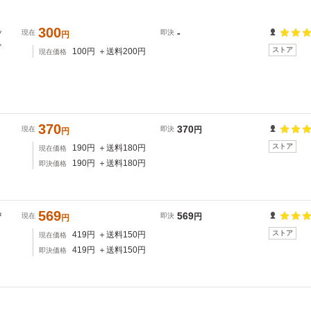
300
ッ
-
現在
即決
円
ル
ストア
100
円
＋送料
200
円
現在価格
370
370
現在
即決
円
円
ストア
190
円
＋送料
180
円
現在価格
190
円
＋送料
180
円
即決価格
569
中
569
現在
即決
円
円
ストア
419
円
＋送料
150
円
現在価格
419
円
＋送料
150
円
即決価格