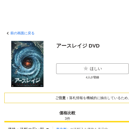
前の画面に戻る
アースレイジ DVD
ほしい
4
人が登録
ご注意：
落札情報を機械的に抽出しているため
価格比較
3
件