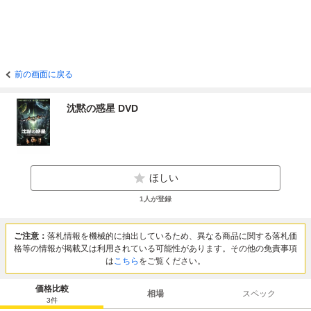
前の画面に戻る
沈黙の惑星 DVD
ほしい
1
人が登録
ご注意：
落札情報を機械的に抽出しているため、異なる商品に関する落札価
格等の情報が掲載又は利用されている可能性があります。その他の免責事項
は
こちら
をご覧ください。
価格比較
相場
スペック
3
件