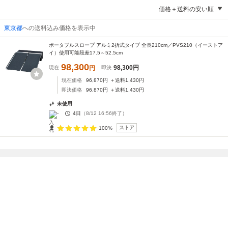
価格＋送料の安い順
東京都
への送料込み価格を表示中
ポータブルスロープ アルミ2折式タイプ 全長210cm／PVS210（イーストア
イ）使用可能段差17.5～52.5cm
98,300
98,300
円
現在
円
即決
現在価格
96,870
円
＋送料
1,430
円
即決価格
96,870
円
＋送料
1,430
円
未使用
-
4日
（
8/12 16:56
終了）
ストア
100%