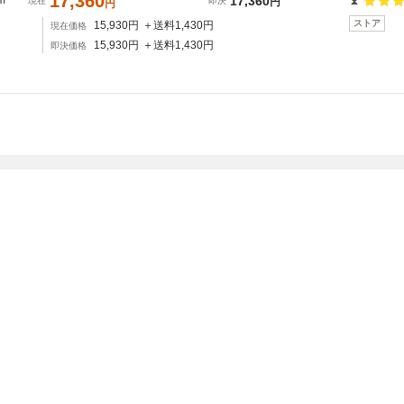
17,360
m
17,360
現在
即決
円
円
ストア
15,930
円
＋送料
1,430
円
現在価格
15,930
円
＋送料
1,430
円
即決価格