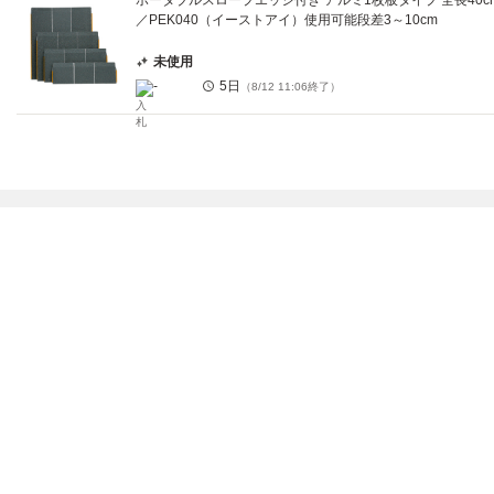
ポータブルスロープエッジ付き アルミ1枚板タイプ 全長40c
／PEK040（イーストアイ）使用可能段差3～10cm
未使用
-
5日
（
8/12 11:06
終了）