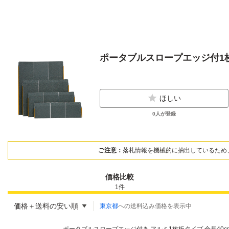
ポータブルスロープエッジ付1枚板40
ほしい
0
人が登録
ご注意：
落札情報を機械的に抽出しているため
価格比較
1
件
価格＋送料の安い順
東京都
への送料込み価格を表示中