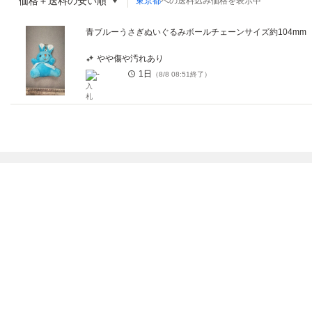
価格＋送料の安い順
東京都
への送料込み価格を表示中
青ブルーうさぎぬいぐるみボールチェーンサイズ約104mm
やや傷や汚れあり
-
1日
（
8/8 08:51
終了）