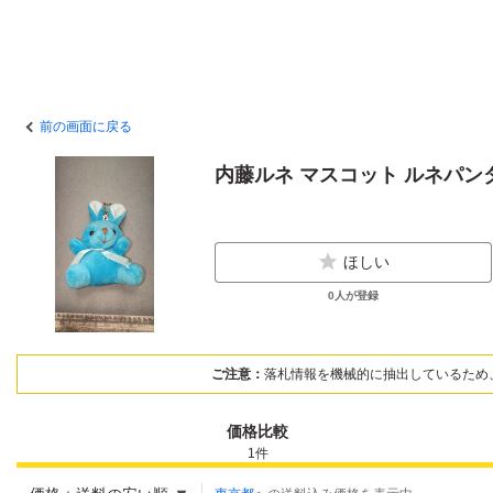
前の画面に戻る
内藤ルネ マスコット ルネパン
ほしい
0
人が登録
ご注意：
落札情報を機械的に抽出しているため
価格比較
1
件