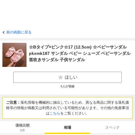
前の画面に戻る
☆Bタイプ×ピンク☆17 (12.5cm) ☆ベビーサンダル
pkxmk187 サンダル ベビー シューズ ベビーサンダル
笛吹きサンダル 子供サンダル
ほしい
0
人が登録
ご注意：
落札情報を機械的に抽出しているため、異なる商品に関する落札価
格等の情報が掲載又は利用されている可能性があります。その他の免責事項
は
こちら
をご覧ください。
価格比較
相場
スペック
0
件