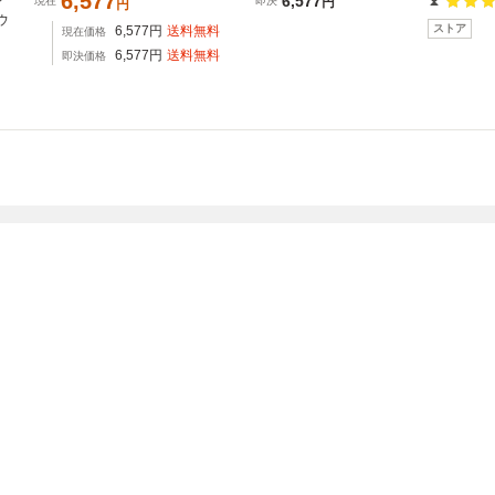
6,577
ジ
6,577
現在
即決
円
円
ウ
ストア
6,577
円
送料無料
現在価格
6,577
円
送料無料
即決価格