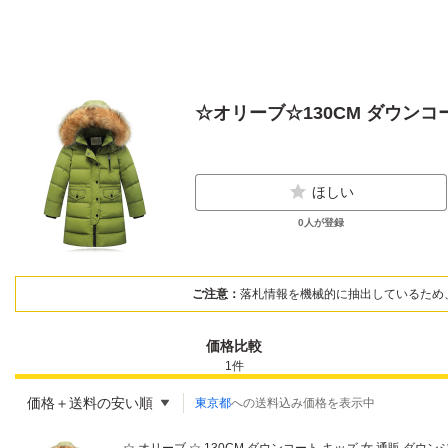
☆オリーブ☆130CM ダウンコ
ほしい
0
人が登録
ご注意：
落札情報を機械的に抽出しているため
価格比較
1
件
価格＋送料の安い順
東京都
への送料込み価格を表示中