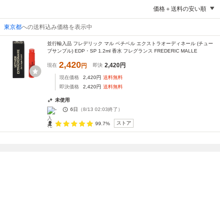
価格＋送料の安い順
東京都
への送料込み価格を表示中
並行輸入品 フレデリック マル ベチベル エクストラオーディネール (チュー
ブサンプル) EDP・SP 1.2ml 香水 フレグランス FREDERIC MALLE
2,420
2,420
円
現在
円
即決
現在価格
2,420
円
送料無料
即決価格
2,420
円
送料無料
未使用
-
6日
（
8/13 02:03
終了）
ストア
99.7%