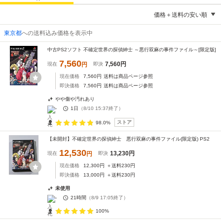
価格＋送料の安い順
東京都
への送料込み価格を表示中
中古PS2ソフト 不確定世界の探偵紳士 ～悪行双麻の事件ファイル～[限定版]
7,560
7,560
円
現在
円
即決
現在価格
7,560
円
送料は商品ページ参照
即決価格
7,560
円
送料は商品ページ参照
やや傷や汚れあり
-
1日
（
8/10 15:37
終了）
ストア
98.0%
【未開封】不確定世界の探偵紳士 悪行双麻の事件ファイル(限定版) PS2
12,530
13,230
円
現在
円
即決
現在価格
12,300
円
＋送料
230
円
即決価格
13,000
円
＋送料
230
円
未使用
-
21時間
（
8/9 17:05
終了）
100%