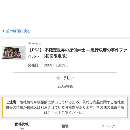
前の画面に戻る
アーベル
【PS2】 不確定世界の探偵紳士 ～悪行双麻の事件ファ
イル～ （初回限定版）
発売日
2009年1月29日
ほしい
13
人が登録
ご注意：
落札情報を機械的に抽出しているため、異なる商品に関する落札価
格等の情報が掲載又は利用されている可能性があります。その他の免責事項
は
こちら
をご覧ください。
価格比較
相場
スペック
2
件