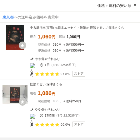
価格＋送料の安い順
東京都
への送料込み価格を表示中
中古単行本(実用) ≪日本エッセイ・随筆≫ 怪談ぐるい / 深津さくら
1,060
1,060
円
現在
円
即決
現在価格
510
円
＋送料
550
円〜
即決価格
510
円
＋送料
550
円〜
やや傷や汚れあり
-
1日
（
8/10 12:35
終了）
ストア
97.8%
怪談ぐるい 深津さくら
1,086
現在
円
現在価格
836
円
＋送料
250
円
やや傷や汚れあり
-
17時間
（
8/9 22:52
終了）
ストア
99.0%