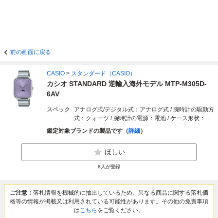
前の画面に戻る
CASIO
>
スタンダード（CASIO）
カシオ STANDARD 逆輸入海外モデル MTP-M305D-
6AV
スペック
アナログ式/デジタル式：アナログ式 / 腕時計の駆動方
式：クォーツ / 腕時計の電源：電池 / ケース形状：レ
クタンギュラー / 文字盤カラー：パープル系 / アワー
鑑定対象ブランドの製品です（
詳細
）
マーク：アラビア数字など / ケースカラー：シルバー
系 / ケース素材：ステンレス / ベゼルカラー：シルバ
ほしい
ー系 / ベルトカラー：シルバー系 / ベルト素材：ステ
ンレス / 防水性能（m）：50m / ケース経（mm）：
8
人が登録
34mm / ケース厚さ（mm）：9.3mm
ご注意：
落札情報を機械的に抽出しているため、異なる商品に関する落札価
格等の情報が掲載又は利用されている可能性があります。その他の免責事項
は
こちら
をご覧ください。