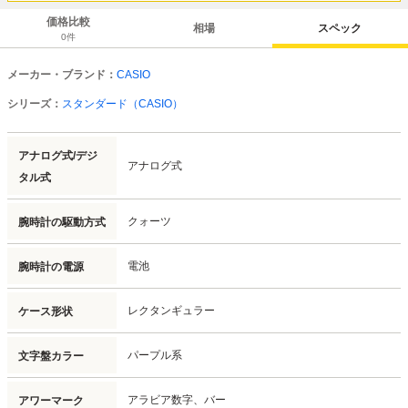
価格比較
相場
スペック
0
件
メーカー・ブランド：
CASIO
シリーズ：
スタンダード（CASIO）
アナログ式/デジ
アナログ式
タル式
クォーツ
腕時計の駆動方式
電池
腕時計の電源
レクタンギュラー
ケース形状
パープル系
文字盤カラー
アラビア数字、
バー
アワーマーク