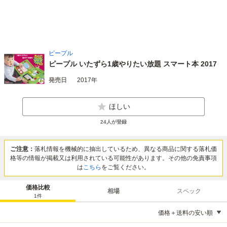
ピープル
ピープル いたずら1歳やりたい放題 スマート本 2017
発売日
2017年
ほしい
24
人が登録
ご注意：
落札情報を機械的に抽出しているため、異なる商品に関する落札価
格等の情報が掲載又は利用されている可能性があります。その他の免責事項
は
こちら
をご覧ください。
価格比較
相場
スペック
1
件
価格＋送料の安い順