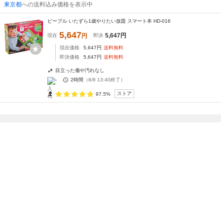
東京都
への送料込み価格を表示中
ピープル いたずら1歳やりたい放題 スマート本 HD-016
5,647
5,647
円
現在
円
即決
現在価格
5,647
円
送料無料
即決価格
5,647
円
送料無料
目立った傷や汚れなし
-
2時間
（
8/8 13:40
終了）
ストア
97.5%