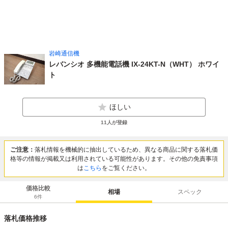
岩崎通信機
レバンシオ 多機能電話機 IX-24KT-N（WHT） ホワイ
ト
ほしい
11
人が登録
ご注意：
落札情報を機械的に抽出しているため、異なる商品に関する落札価
格等の情報が掲載又は利用されている可能性があります。その他の免責事項
は
こちら
をご覧ください。
価格比較
相場
スペック
6
件
落札価格推移