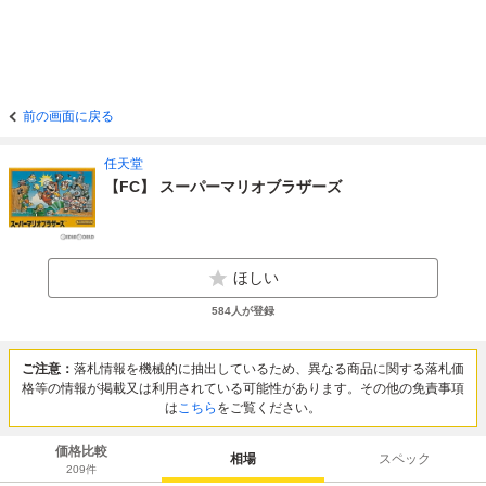
前の画面に戻る
任天堂
【FC】 スーパーマリオブラザーズ
ほしい
584
人が登録
ご注意：
落札情報を機械的に抽出しているため、異なる商品に関する落札価
格等の情報が掲載又は利用されている可能性があります。その他の免責事項
は
こちら
をご覧ください。
価格比較
相場
スペック
209
件