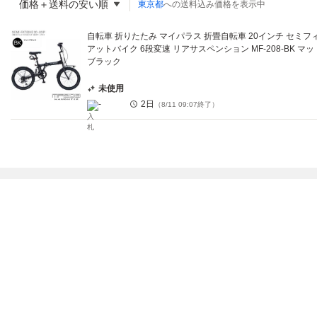
価格＋送料の安い順
東京都
への送料込み価格を表示中
自転車 折りたたみ マイパラス 折畳自転車 20インチ セミフ
アットバイク 6段変速 リアサスペンション MF-208-BK マッ
ブラック
未使用
-
2日
（
8/11 09:07
終了）