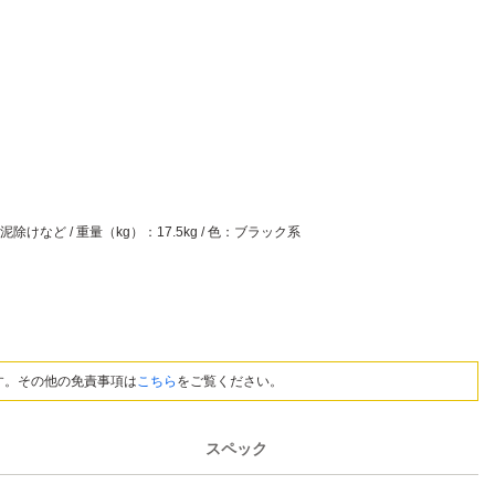
）
けなど / 重量（kg）：17.5kg / 色：ブラック系
す。その他の免責事項は
こちら
をご覧ください。
スペック