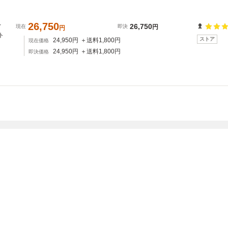
26,750
ィ
26,750
現在
即決
円
円
ト
ストア
24,950
円
＋送料
1,800
円
現在価格
24,950
円
＋送料
1,800
円
即決価格