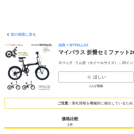
前の画面に戻る
池商
>
MYPALLAS
マイパラス 折畳セミファット20 6
スペック
リム径（ホイールサイズ）：20インチ /
ほしい
1
人が登録
ご注意：
落札情報を機械的に抽出しているため
価格比較
1
件