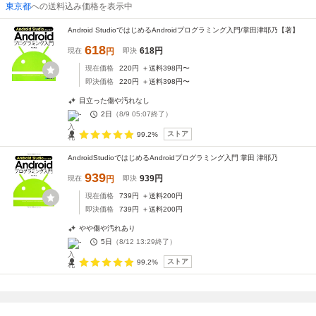
東京都
への送料込み価格を表示中
Android StudioではじめるAndroidプログラミング入門/掌田津耶乃【著】
618
618
円
現在
円
即決
現在価格
220
円
＋送料
398
円〜
即決価格
220
円
＋送料
398
円〜
目立った傷や汚れなし
-
2日
（
8/9 05:07
終了）
ストア
99.2%
AndroidStudioではじめるAndroidプログラミング入門 掌田 津耶乃
939
939
円
現在
円
即決
現在価格
739
円
＋送料
200
円
即決価格
739
円
＋送料
200
円
やや傷や汚れあり
-
5日
（
8/12 13:29
終了）
ストア
99.2%