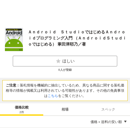
Ａｎｄｒｏｉｄ ＳｔｕｄｉｏではじめるＡｎｄｒｏ
ｉｄプログラミング入門 （ＡｎｄｒｏｉｄＳｔｕｄｉ
ｏではじめる） 掌田津耶乃／著
ほしい
0
人が登録
ご注意：
落札情報を機械的に抽出しているため、異なる商品に関する落札価
格等の情報が掲載又は利用されている可能性があります。その他の免責事項
は
こちら
をご覧ください。
価格比較
相場
スペック
2
件
価格＋送料の安い順