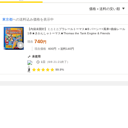
価格＋送料の安い順
東京都
への送料込み価格を表示中
【内袋未開封】ミニミニプラレールトーマス★B パーシー+風車+曲線レール
1本★きかんしゃトーマス★Thomas the Tank Engine & Friends
740
現在
円
現在価格
600
円
＋送料
140
円
未使用
-
1日
（
8/8 21:21
終了）
99.9%