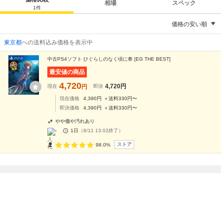
相場
スペック
1
件
価格の安い順
東京都
への送料込み価格を表示中
中古PS4ソフト ひぐらしのなく頃に奉 [EG THE BEST]
最安値の商品
4,720
4,720
円
現在
円
即決
現在価格
4,390
円
＋送料
330
円〜
即決価格
4,390
円
＋送料
330
円〜
やや傷や汚れあり
-
1日
（
8/11 13:02
終了）
ストア
98.0%