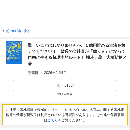
前の画面に戻る
難しいことはわかりませんが、１億円貯める方法を教
えてください！ 普通の会社員が「億り人」になって
自由に生きる超現実的ルート！ 橘玲／著 大橋弘祐／
著
発売日
2026年3月5日
ほしい
39
人が登録
ご注意：
落札情報を機械的に抽出しているため、異なる商品に関する落札価
格等の情報が掲載又は利用されている可能性があります。その他の免責事項
は
こちら
をご覧ください。