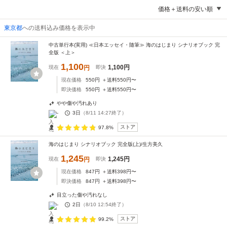
価格＋送料の安い順
東京都
への送料込み価格を表示中
中古単行本(実用) ≪日本エッセイ・随筆≫ 海のはじまり シナリオブック 完
全版 ＜上＞
1,100
1,100
円
現在
円
即決
現在価格
550
円
＋送料
550
円〜
即決価格
550
円
＋送料
550
円〜
やや傷や汚れあり
-
3日
（
8/11 14:27
終了）
ストア
97.8%
海のはじまり シナリオブック 完全版(上)/生方美久
1,245
1,245
円
現在
円
即決
現在価格
847
円
＋送料
398
円〜
即決価格
847
円
＋送料
398
円〜
目立った傷や汚れなし
-
2日
（
8/10 12:54
終了）
ストア
99.2%