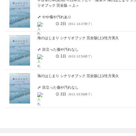
中古単行本(実用) ≪日本エッセイ・随筆≫ 海のはじまり シ
リオブック 完全版 ＜上＞
やや傷や汚れあり
-
2日
（
8/11 14:27
終了）
海のはじまり シナリオブック 完全版(上)/生方美久
目立った傷や汚れなし
-
1日
（
8/10 12:54
終了）
海のはじまり シナリオブック 完全版(上)/生方美久
目立った傷や汚れなし
-
2日
（
8/11 03:58
終了）