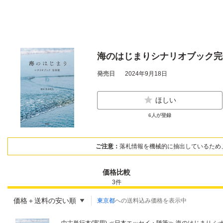
海のはじまりシナリオブック完
発売日
2024年9月18日
ほしい
6
人が登録
ご注意：
落札情報を機械的に抽出しているため
価格比較
3
件
価格＋送料の安い順
東京都
への送料込み価格を表示中