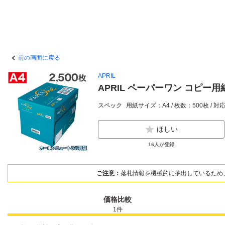
前の画面に戻る
APRIL
APRIL ペーパーワン コピー用紙 
スペック
用紙サイズ：A4 / 枚数：500枚 
ほしい
16
人が登録
ご注意：
落札情報を機械的に抽出しているため
価格比較
1
件