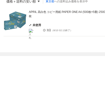
価格＋送料の安い順
東京都
への送料込み価格を表示中
APRIL 高白色 コピー用紙 PAPER ONE A4 (500枚×5冊) 250
枚
未使用
-
3日
（
8/10 02:13
終了）