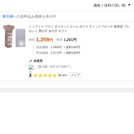
価格＋送料の安い順
東京都
への送料込み価格を表示中
ミッフィー ブラシ ダイカットコーム ボリス ディックブルーナ 粧美堂 プレ
ゼント 男の子 女の子 ギフト
1,259
1,261
円
現在
円
即決
現在価格
1,069
円
＋送料
190
円
即決価格
1,071
円
＋送料
190
円
未使用
-
1日
（
8/8 22:26
終了）
ストア
99.8%