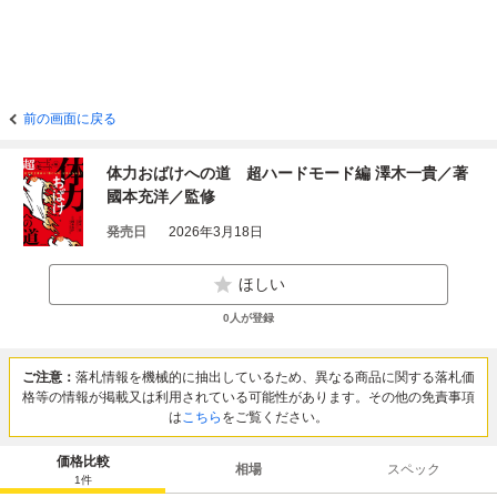
前の画面に戻る
体力おばけへの道 超ハードモード編 澤木一貴／著
國本充洋／監修
発売日
2026年3月18日
ほしい
0
人が登録
ご注意：
落札情報を機械的に抽出しているため、異なる商品に関する落札価
格等の情報が掲載又は利用されている可能性があります。その他の免責事項
は
こちら
をご覧ください。
価格比較
相場
スペック
1
件