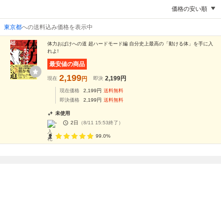
価格の安い順
東京都
への送料込み価格を表示中
体力おばけへの道 超ハードモード編 自分史上最高の「動ける体」を手に入
れよ!
最安値の商品
2,199
2,199
円
現在
円
即決
現在価格
2,199
円
送料無料
即決価格
2,199
円
送料無料
未使用
-
2日
（
8/11 15:53
終了）
99.0%