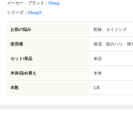
メーカー・ブランド：
Obagi
シリーズ：
ObagiX
乾燥、
エイジング
お肌の悩み
保湿、
肌のハリ、弾
使用感
単品
セット/単品
本体
本体/詰め替え
1本
本数