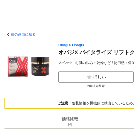
前の画面に戻る
Obagi
>
ObagiX
オバジX バイタライズ リフトク
スペック
お肌の悩み：乾燥など / 使用感：保湿な
ほしい
200
人が登録
ご注意：
落札情報を機械的に抽出しているため
価格比較
1
件