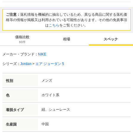
ご注意：
落札情報を機械的に抽出しているため、異なる商品に関する落札価
格等の情報が掲載又は利用されている可能性があります。その他の免責事項
は
こちら
をご覧ください。
価格比較
相場
スペック
60
件
メーカー・ブランド：
NIKE
シリーズ：
Jordan
>
エア ジョーダン 5
メンズ
性別
ホワイト系
色
紐、シューレース
着脱タイプ
中国
生産国