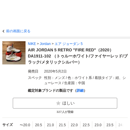
前の画面に戻る
NIKE
>
Jordan
>
エア ジョーダン 5
AIR JORDAN 5 RETRO "FIRE RED"（2020）
DA1911-102 （トゥルーホワイト/ファイヤーレッド/ブ
ラック/メタリックシルバー）
発売日
2020年5月2日
スペック
性別：メンズ / 色：ホワイト系 / 着脱タイプ：紐、シ
ューレース / 生産国：中国
鑑定対象ブランドの製品です（
詳細
）
ほしい
327
人が登録
サイズ
〜20.0
20.5
21.0
21.5
22.0
22.5
23.0
23.5
24.0