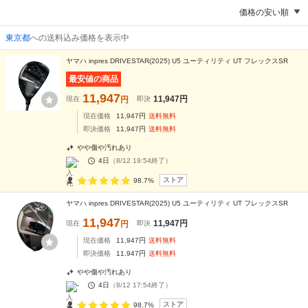
価格の安い順
東京都
への送料込み価格を表示中
ヤマハ inpres DRIVESTAR(2025) U5 ユーティリティ UT フレックスSR
最安値の商品
11,947
11,947
円
現在
円
即決
現在価格
11,947
円
送料無料
即決価格
11,947
円
送料無料
やや傷や汚れあり
-
4日
（
8/12 19:54
終了）
ストア
98.7%
ヤマハ inpres DRIVESTAR(2025) U5 ユーティリティ UT フレックスSR
11,947
11,947
円
現在
円
即決
現在価格
11,947
円
送料無料
即決価格
11,947
円
送料無料
やや傷や汚れあり
-
4日
（
8/12 17:54
終了）
ストア
98.7%