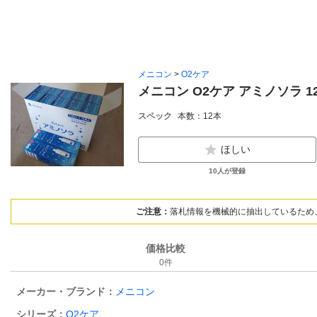
メニコン
>
O2ケア
メニコン O2ケア アミノソラ 12
スペック
本数：12本
ほしい
10
人が登録
ご注意：
落札情報を機械的に抽出しているため
価格比較
0
件
メーカー・ブランド：
メニコン
シリーズ：
O2ケア