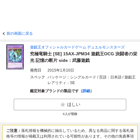
前の画面に戻る
遊戯王オフィシャルカードゲーム デュエルモンスターズ
究極竜騎士 [SE] 15AX-JPM34 遊戯王OCG 決闘者の栄
光 記憶の断片 side：武藤遊戯
発売日
2015年1月10日
スペック
パッケージ：シングルカード / 言語：日本語 / 遊戯王
レアリティ：SE
鑑定対象ブランドの製品です（
詳細
）
ほしい
0
人が登録
ご注意：
落札情報を機械的に抽出しているため、異なる商品に関する落札価
格等の情報が掲載又は利用されている可能性があります。その他の免責事項