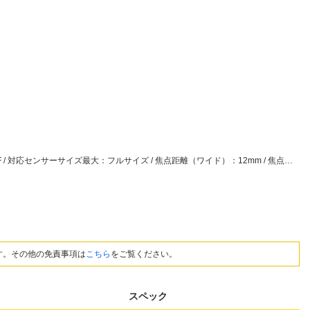
レンズタイプ：単焦点 / 焦点域：超広角 / 光学ズーム：1倍 / フォーカス：マニュアルフォーカス / マウント：キヤノンRF / 対応センサーサイズ最大：フルサイズ / 焦点距離（ワイド）：12mm / 焦点距離（テレ）：12mm / 開放F値：F2.8 / 最短撮影距離（m）：0.18m / 手ブレ補正：なし / フィルター装着可否：装着不可 / 色：ブラック系
す。その他の免責事項は
こちら
をご覧ください。
スペック