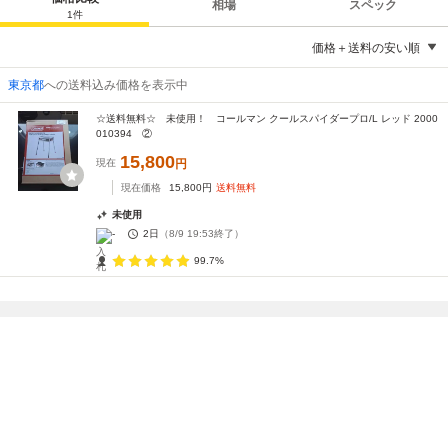
相場
スペック
1
件
価格＋送料の安い順
東京都
への送料込み価格を表示中
☆送料無料☆ 未使用！ コールマン クールスパイダープロ/L レッド 2000
010394 ②
15,800
現在
円
現在価格
15,800
円
送料無料
未使用
-
2日
（
8/9 19:53
終了）
99.7%