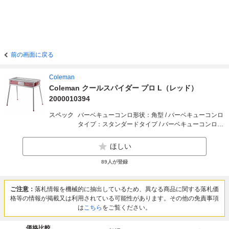
前の画面に戻る
Coleman
Coleman クールスパイダー プロ L（レッド）
2000010394
スペック
バーベキューコンロ形状：角型 / バーベキューコンロ
タイプ：スタンダードタイプ / バーベキューコンロ燃
料：炭 / バーベキューコンロ素材：ステンレス / バー
ベキューコンロ特徴：本体高さ調整など / バーベキュ
ほしい
ーコンロ重量（kg）：6kg / バーベキューコンロ使用
時幅（cm）：80cm / バーベキューコンロ使用時奥行
89
人が登録
き（cm）：52cm / バーベキューコンロ使用時高さ
（cm）：70cm / バーベキューコンロ収納時幅
（cm）：73cm / バーベキューコンロ収納時奥行さ
ご注意：
落札情報を機械的に抽出しているため、異なる商品に関する落札価
（cm）：34cm / バーベキューコンロ収納時高さ
格等の情報が掲載又は利用されている可能性があります。その他の免責事項
（cm）：15cm / 色：レッド系
は
こちら
をご覧ください。
価格比較