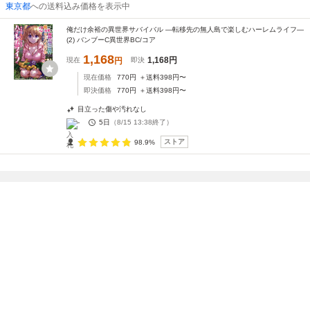
東京都
への送料込み価格を表示中
俺だけ余裕の異世界サバイバル ―転移先の無人島で楽しむハーレムライフ―
(2) バンブーC異世界BC/コア
1,168
1,168
円
現在
円
即決
現在価格
770
円
＋送料
398
円〜
即決価格
770
円
＋送料
398
円〜
目立った傷や汚れなし
-
5日
（
8/15 13:38
終了）
ストア
98.9%