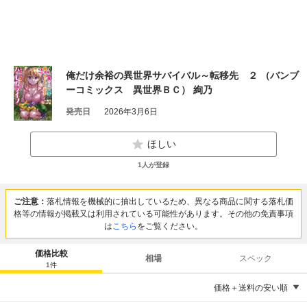
俺だけ余裕の異世界サバイバル～転移先 ２ （バンブ
ーコミックス 異世界ＢＣ） 絢乃
発売日
2026年3月6日
ほしい
1
人が登録
ご注意：
落札情報を機械的に抽出しているため、異なる商品に関する落札価
格等の情報が掲載又は利用されている可能性があります。その他の免責事項
は
こちら
をご覧ください。
価格比較
相場
スペック
1
件
価格＋送料の安い順