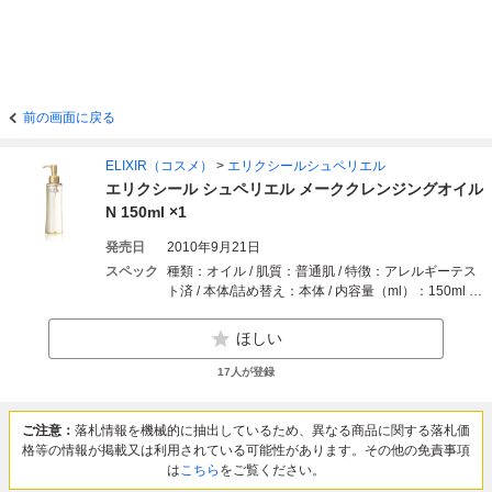
前の画面に戻る
ELIXIR（コスメ）
>
エリクシールシュペリエル
エリクシール シュペリエル メーククレンジングオイル
N 150ml ×1
発売日
2010年9月21日
スペック
種類：オイル / 肌質：普通肌 / 特徴：アレルギーテス
ト済 / 本体/詰め替え：本体 / 内容量（ml）：150ml /
セット数：1セット
ほしい
17
人が登録
ご注意：
落札情報を機械的に抽出しているため、異なる商品に関する落札価
格等の情報が掲載又は利用されている可能性があります。その他の免責事項
は
こちら
をご覧ください。