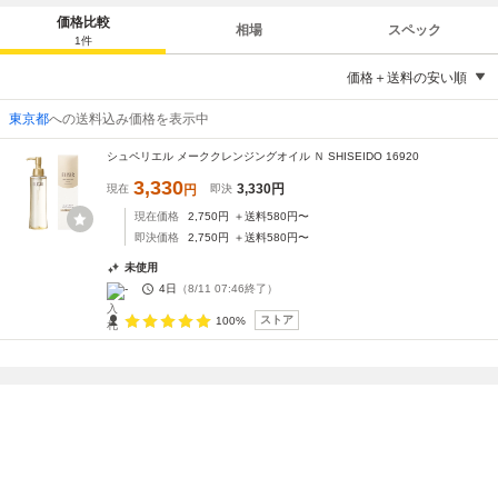
価格比較
相場
スペック
1
件
価格＋送料の安い順
東京都
への送料込み価格を表示中
シュペリエル メーククレンジングオイル Ｎ SHISEIDO 16920
3,330
3,330
円
現在
円
即決
現在価格
2,750
円
＋送料
580
円〜
即決価格
2,750
円
＋送料
580
円〜
未使用
-
4日
（
8/11 07:46
終了）
ストア
100%