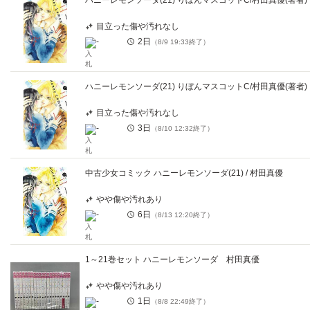
ハニーレモンソーダ(21) りぼんマスコットC/村田真優(著者)
目立った傷や汚れなし
-
2日
（
8/9 19:33
終了）
ハニーレモンソーダ(21) りぼんマスコットC/村田真優(著者)
目立った傷や汚れなし
-
3日
（
8/10 12:32
終了）
中古少女コミック ハニーレモンソーダ(21) / 村田真優
やや傷や汚れあり
-
6日
（
8/13 12:20
終了）
1～21巻セット ハニーレモンソーダ 村田真優
やや傷や汚れあり
-
1日
（
8/8 22:49
終了）