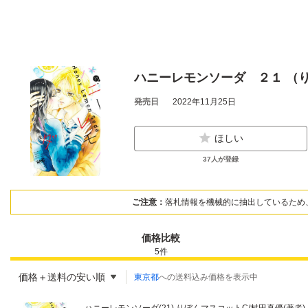
ハニーレモンソーダ ２１ （
発売日
2022年11月25日
ほしい
37
人が登録
ご注意：
落札情報を機械的に抽出しているため
価格比較
5
件
価格＋送料の安い順
東京都
への送料込み価格を表示中