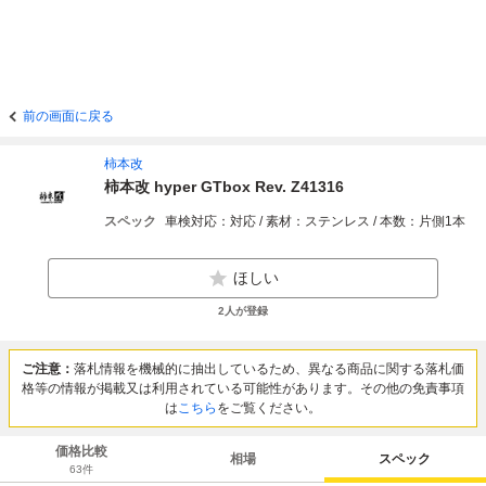
前の画面に戻る
柿本改
柿本改 hyper GTbox Rev. Z41316
スペック
車検対応：対応 / 素材：ステンレス / 本数：片側1本
ほしい
2
人が登録
ご注意：
落札情報を機械的に抽出しているため、異なる商品に関する落札価
格等の情報が掲載又は利用されている可能性があります。その他の免責事項
は
こちら
をご覧ください。
価格比較
相場
スペック
63
件