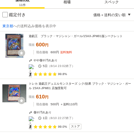
相場
スペック
11
件
鑑定付き
価格＋送料の安い順
東京都
への送料込み価格を表示中
遊戯王 ブラック・マジシャン・ガール/15AX-JPM01版シークレット
600
現在
円
現在価格
600
円
送料無料
やや傷や汚れあり
-
5日
（
8/14 23:02
終了）
99.8%
トレカ 遊戯王デュエルモンスターズ シク/効果 ブラック・マジシャン・ガー
ル 15AX-JPM01 店舗受取可
610
現在
円
現在価格
500
円
＋送料
110
円
傷や汚れあり
-
1日
（
8/10 22:27
終了）
ストア
99.0%