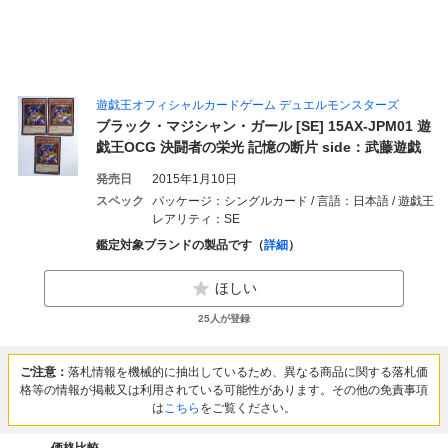
遊戯王オフィシャルカードゲーム デュエルモンスターズ
ブラック・マジシャン・ガール [SE] 15AX-JPM01 遊
戯王OCG 決闘者の栄光 記憶の断片 side：武藤遊戯
発売日
2015年1月10日
スペック
パッケージ：シングルカード / 言語：日本語 / 遊戯王
レアリティ：SE
鑑定対象ブランドの製品です（
詳細
）
ほしい
25
人が登録
ご注意：
落札情報を機械的に抽出しているため、異なる商品に関する落札価
格等の情報が掲載又は利用されている可能性があります。その他の免責事項
は
こちら
をご覧ください。
価格比較