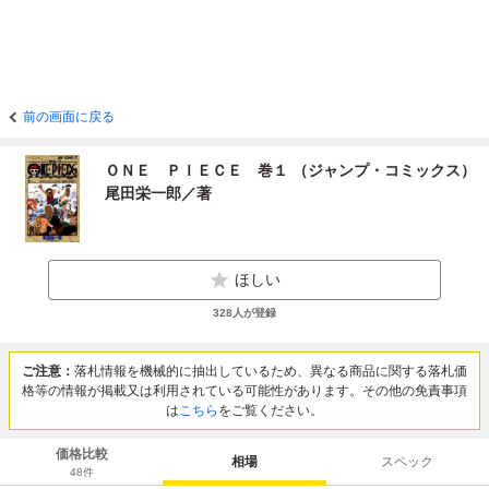
前の画面に戻る
ＯＮＥ ＰＩＥＣＥ 巻１ （ジャンプ・コミックス）
尾田栄一郎／著
ほしい
328
人が登録
ご注意：
落札情報を機械的に抽出しているため、異なる商品に関する落札価
格等の情報が掲載又は利用されている可能性があります。その他の免責事項
は
こちら
をご覧ください。
価格比較
相場
スペック
48
件